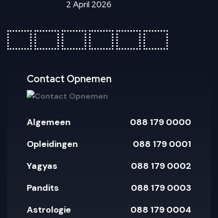
2 April 2026
fab
fab
fab
fab
fab
fab
fa-
fa-
fa-
fa-
fa-
fa-
ideal
apple-
cc-
cc-
cc-
cc-
pay
paypal
amex
mastercar
visa
Contact Opnemen
Algemeen
088 179 0000
Opleidingen
088 179 0001
Yagyas
088 179 0002
Pandits
088 179 0003
Astrologie
088 179 0004